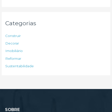
s
q
u
Categorias
i
s
Construir
a
Decorar
r
Imobiliário
p
Reformar
o
Sustentabilidade
r
:
SOBRE