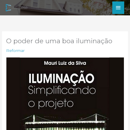
Ir
Men
para
princ
o
conteúdo
O poder de uma boa iluminação
Reformar