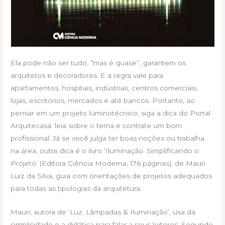
Ela pode não ser tudo, “mas é quase”, garantem os
arquitetos e decoradores. E a regra vale para
apartamentos, hospitais, indústrias, centros comerciais,
lojas, escritórios, mercados e até bancos. Portanto, ao
pensar em um projeto luminotécnico, siga a dica do Portal
Arquitecasa: leia sobre o tema e contrate um bom
profissional. Já se você julga ter boas noções ou trabalha
na área, outra dica é o livro ‘Iluminação: Simplificando o
Projeto’ (Editora Ciência Moderna, 176 páginas), de Mauri
Luiz da Silva, guia com orientações de projetos adequados
para todas as tipologias da arquitetura.
Mauri, autora de ‘Luz, Lâmpadas & Iluminação’, usa da
simplicidade e a didática para falar a seus leitores. Segundo