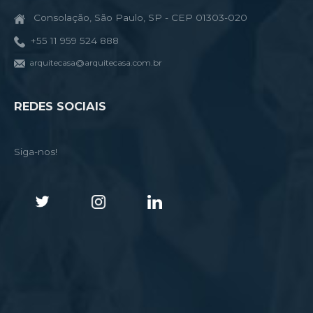
Consolação, São Paulo, SP - CEP 01303-020
+55 11 959 524 888
arquitecasa@arquitecasa.com.br
REDES SOCIAIS
Siga-nos!