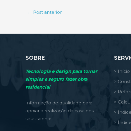
←
Post anterior
SOBRE
SERV
Tecnologia e design para tornar
> Início
simples e seguro fazer obra
> Const
residencial
> Refo
> Calcu
Informação de qualidade para
apoiar a realização da casa dos
> Índic
seus sonhos
> Índic