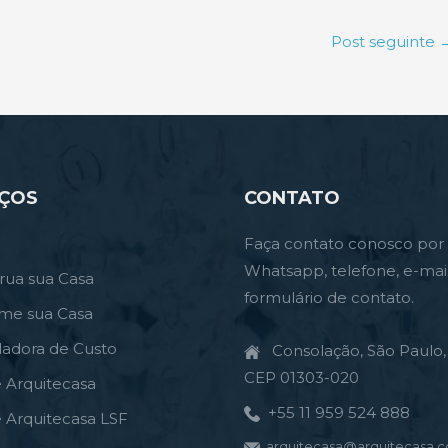
Post seguinte
IÇOS
CONTATO
Faça contato conosco por
Whatsapp, telefone, e-mai
rua sua Casa
formulário de contato.
rme sua Casa
ladora de Custo
Consolação, São Paulo, 
CEP 01303-020
e Arquitecasa
+55 11 959 524 888
e Arquitecasa LSF
arquitecasa@arquitecasa.c