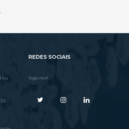
→
REDES SOCIAIS
l ou
Siga-nos!
SP -
om.br