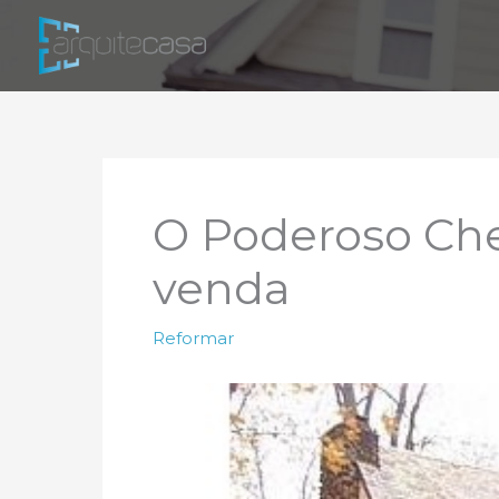
Ir
para
o
conteúdo
O Poderoso Che
venda
Reformar