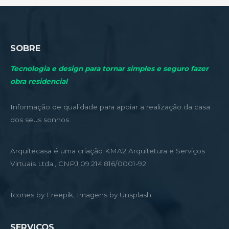
SOBRE
Tecnologia e design para tornar simples e seguro fazer
obra residencial
Informação de qualidade para apoiar a realização da casa
dos seus sonhos
Arquitecasa é uma criação KMA2 Arquitetura e Serviços
Virtuais Ltda., CNPJ 09.214.816/0001-92
Ícones by Freepik, Imagens by Unsplash
SERVIÇOS