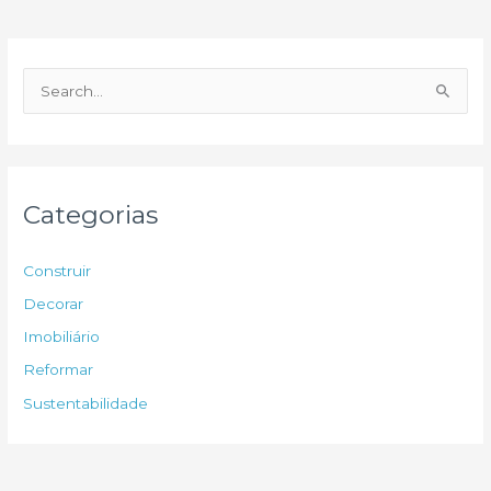
P
e
s
q
u
Categorias
i
s
Construir
a
Decorar
r
Imobiliário
p
Reformar
o
Sustentabilidade
r
: