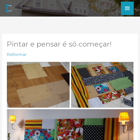
Ir
Men
para
princ
o
conteúdo
Pintar e pensar é só começar!
Reformar