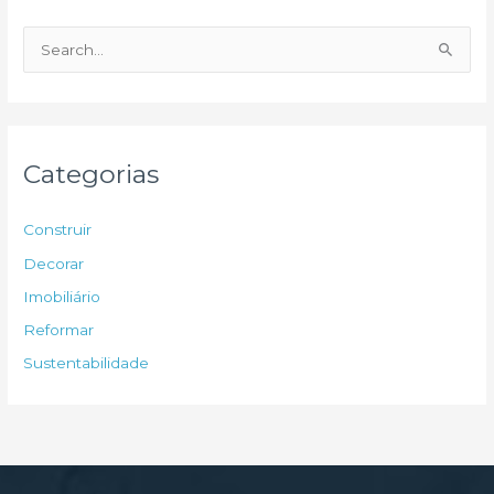
P
e
s
q
u
Categorias
i
s
Construir
a
Decorar
r
Imobiliário
p
Reformar
o
Sustentabilidade
r
: