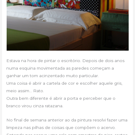
Estava na hora de pintar o escritório. Depois de dois anos
numa esquina movimentada as paredes começam a
ganhar um tom acinzentado muito particular.
Uma coisa é abrir a cartela de cor e escolher aquele gris,
meio assim… Rato.
Outra bem diferente é abrir a porta e perceber que o
branco virou cinza ratazana.
No final de semana anterior ao da pintura resolvi fazer uma
limpeza nas pilhas de coisas que compõem o acervo.
Entenda por acervo uma sala com amostras de piso, restos