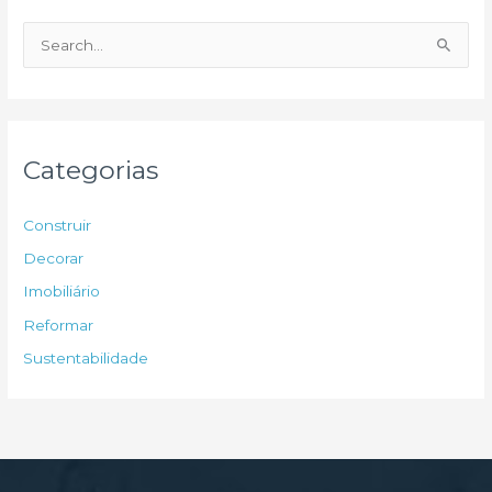
P
e
s
q
u
Categorias
i
s
Construir
a
Decorar
r
Imobiliário
p
Reformar
o
Sustentabilidade
r
: