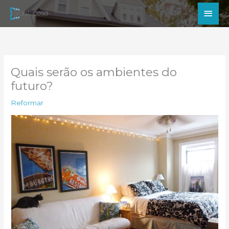
Ir
Men
para
princ
o
conteúdo
Quais serão os ambientes do
futuro?
Reformar