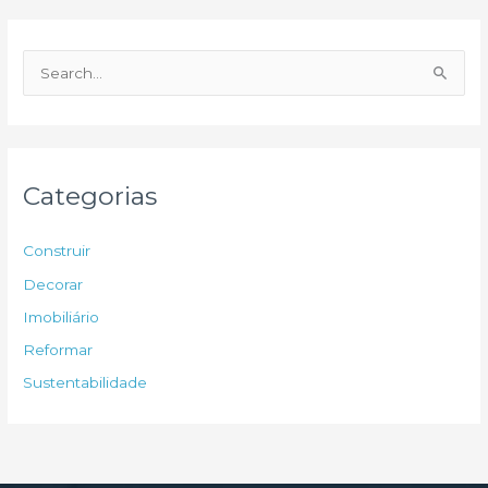
P
e
s
q
u
Categorias
i
s
Construir
a
Decorar
r
Imobiliário
p
Reformar
o
Sustentabilidade
r
: