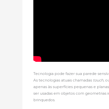
Tecnologia pode fazer sua parede sensív
As tecnologias atuais chamadas
touch
, 
apenas às superfícies pequenas e plan
ser usadas em objetos com geometrias i
brinquedos.