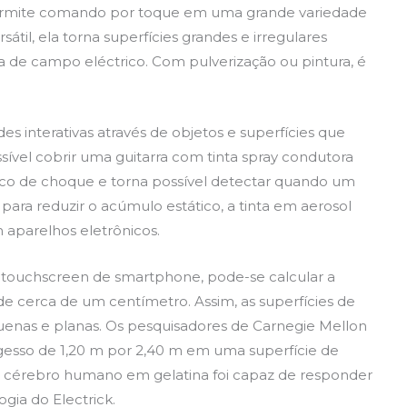
 permite comando por toque em uma grande variedade
sátil, ela torna superfícies grandes e irregulares
ia de campo eléctrico. Com pulverização ou pintura, é
s interativas através de objetos e superfícies que
sível cobrir uma guitarra com tinta spray condutora
risco de choque e torna possível detectar quando um
ara reduzir o acúmulo estático, a tinta em aerosol
m aparelhos eletrônicos.
 touchscreen de smartphone, pode-se calcular a
e cerca de um centímetro. Assim, as superfícies de
enas e planas. Os pesquisadores de Carnegie Mellon
esso de 1,20 m por 2,40 m em uma superfície de
cérebro humano em gelatina foi capaz de responder
ia do Electrick.