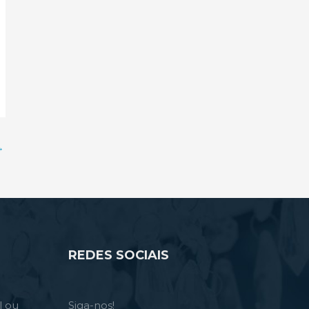
→
REDES SOCIAIS
l ou
Siga-nos!