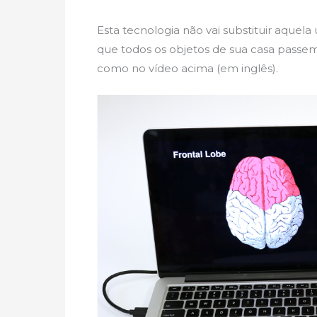
Esta tecnologia não vai substituir aque
que todos os objetos de sua casa passem
como no vídeo acima (em inglês).