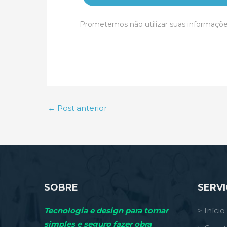
Prometemos não utilizar suas informaçõe
←
Post anterior
SOBRE
SERV
Tecnologia e design para tornar
> Início
simples e seguro fazer obra