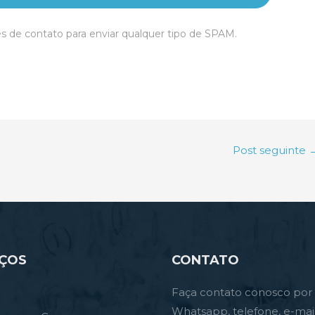
s de contato para enviar qualquer tipo de SPAM.
Post seguinte
IÇOS
CONTATO
Faça contato conosco por
Whatsapp, telefone, e-mai