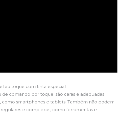
el ao toque com tinta especial
ou de comando por toque, são caras e adequadas
as, como smartphones e tablets. Também não podem
rregulares e complexas, como ferramentas e