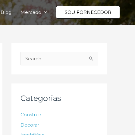
Blog
Mercado
SOU FORNECEDOR
P
e
s
q
u
Categorias
i
s
Construir
a
Decorar
r
Imobiliário