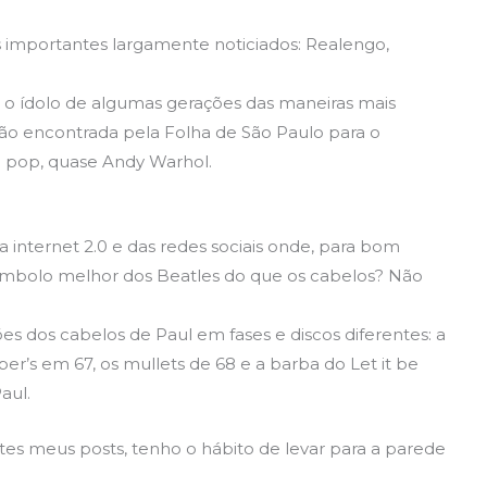
importantes largamente noticiados: Realengo,
 o ídolo de algumas gerações das maneiras mais
ução encontrada pela Folha de São Paulo para o
o pop, quase Andy Warhol.
a internet 2.0 e das redes sociais onde, para bom
ímbolo melhor dos Beatles do que os cabelos? Não
es dos cabelos de Paul em fases e discos diferentes: a
per’s em 67, os mullets de 68 e a barba do Let it be
aul.
es meus posts, tenho o hábito de levar para a parede