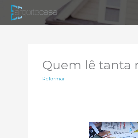
Ir
para
o
conteúdo
Quem lê tanta n
Reformar