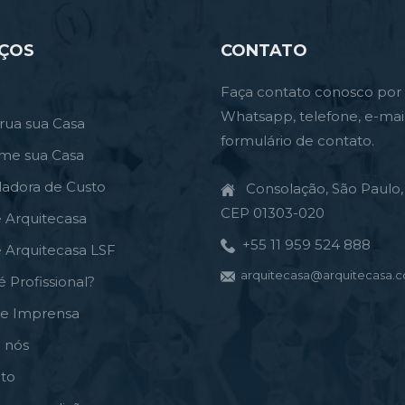
IÇOS
CONTATO
Faça contato conosco por
Whatsapp, telefone, e-mai
rua sua Casa
formulário de contato.
rme sua Casa
ladora de Custo
Consolação, São Paulo, 
CEP 01303-020
e Arquitecasa
+55 11 959 524 888
e Arquitecasa LSF
arquitecasa@arquitecasa.c
é Profissional?
de Imprensa
 nós
to