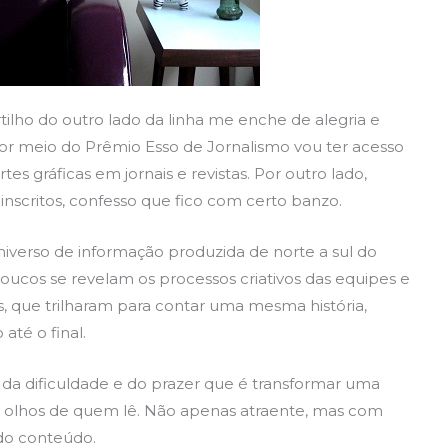
lho do outro lado da linha me enche de alegria e
por meio do Prêmio Esso de Jornalismo vou ter acesso
es gráficas em jornais e revistas. Por outro lado,
scritos, confesso que fico com certo banzo.
verso de informação produzida de norte a sul do
oucos se revelam os processos criativos das equipes e
ais, que trilharam para contar uma mesma história,
até o final.
ei da dificuldade e do prazer que é transformar uma
os olhos de quem lê. Não apenas atraente, mas com
 do conteúdo.