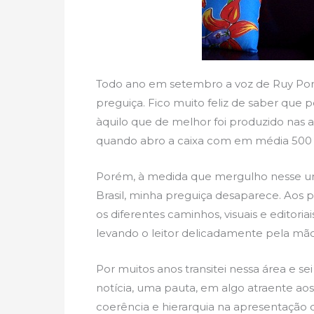
Todo ano em setembro a voz de Ruy Porti
preguiça. Fico muito feliz de saber que 
àquilo que de melhor foi produzido nas art
quando abro a caixa com em média 500 in
Porém, à medida que mergulho nesse uni
Brasil, minha preguiça desaparece. Aos p
os diferentes caminhos, visuais e editori
levando o leitor delicadamente pela mão 
Por muitos anos transitei nessa área e s
notícia, uma pauta, em algo atraente a
coerência e hierarquia na apresentação