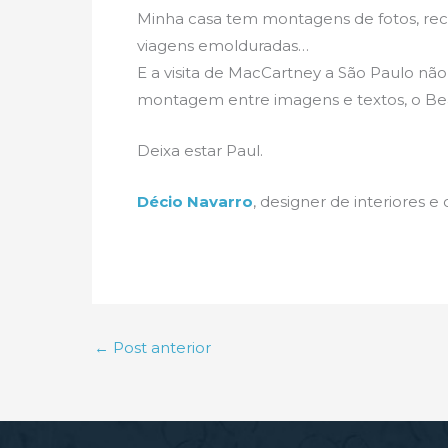
Minha casa tem montagens de fotos, reco
viagens emolduradas…
E a visita de MacCartney a São Paulo não
montagem entre imagens e textos, o Bea
Deixa estar Paul.
Décio Navarro
, designer de interiores e
←
Post anterior