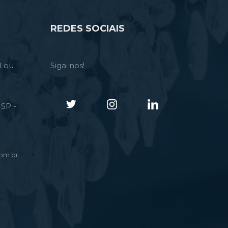
REDES SOCIAIS
l ou
Siga-nos!
SP -
om.br