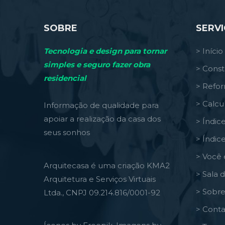
SOBRE
SERV
Tecnologia e design para tornar
> Início
simples e seguro fazer obra
> Const
residencial
> Refo
> Calcu
Informação de qualidade para
apoiar a realização da casa dos
> Índic
seus sonhos
> Índic
> Você 
Arquitecasa é uma criação KMA2
> Sala 
Arquitetura e Serviços Virtuais
> Sobre
Ltda., CNPJ 09.214.816/0001-92
> Conta