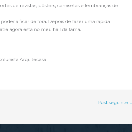
rtes de revistas, pôsters, camisetas e lembranças de
 poderia ficar de fora. Depois de fazer uma rápida
tle agora está no meu hall da fama.
 colunista Arquitecasa
Post seguinte