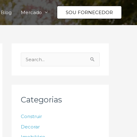
Blog
Mercado
SOU FORNECEDOR
P
e
s
q
u
Categorias
i
s
Construir
a
Decorar
r
Imobiliário