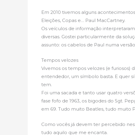
Em 2010 tivemos alguns acontecimentos 
Eleições, Copas e… Paul MacCartney.
Os veículos de informação interpretaram
diversas. Gostei particularmente da sol
assunto: os cabelos de Paul numa versã
Tempos velozes
Vivemos os tempos velozes (e furiosos) d
entendedor, um símbolo basta. E quer s
tem.
Foi uma sacada e tanto usar quatro versõ
fase fofo de 1963, os bigodes do Sgt. Pep
em 69. Tudo muito Beatles, tudo muito P
Como vocês já devem ter percebido nest
tudo aquilo que me encanta.