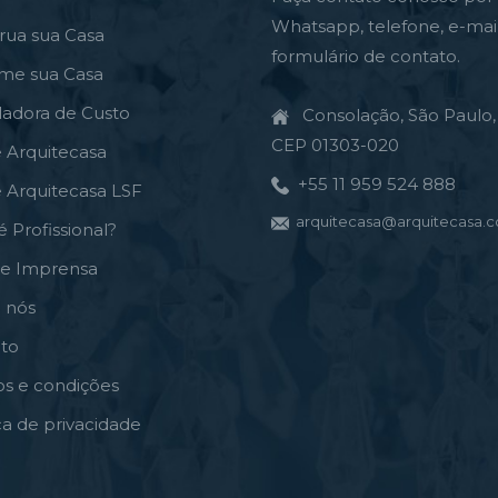
Whatsapp, telefone, e-mai
rua sua Casa
formulário de contato.
rme sua Casa
ladora de Custo
Consolação, São Paulo, 
CEP 01303-020
e Arquitecasa
+55 11 959 524 888
e Arquitecasa LSF
arquitecasa@arquitecasa.c
é Profissional?
de Imprensa
 nós
to
s e condições
ica de privacidade