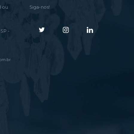
l ou
Siga-nos!
SP -
om.br