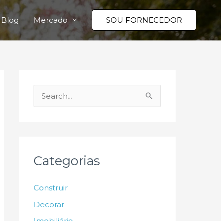
Blog
Mercado
SOU FORNECEDOR
P
e
s
q
u
Categorias
i
s
Construir
a
Decorar
r
Imobiliário