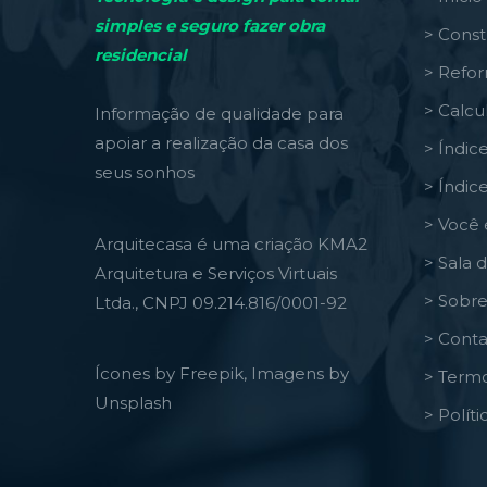
simples e seguro fazer obra
> Const
residencial
> Refo
> Calcu
Informação de qualidade para
apoiar a realização da casa dos
> Índic
seus sonhos
> Índic
> Você 
Arquitecasa é uma criação KMA2
> Sala 
Arquitetura e Serviços Virtuais
> Sobre
Ltda., CNPJ 09.214.816/0001-92
> Conta
Ícones by Freepik, Imagens by
> Termo
Unsplash
> Polít