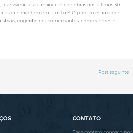
que vivencia seu maior ciclo de obras dos últimos 30
arcas que expõem em 11 mil m². O público estimado é
industriais, engenheiros, comerciantes, compradores e
Post seguinte
IÇOS
CONTATO
Faça contato conosco por