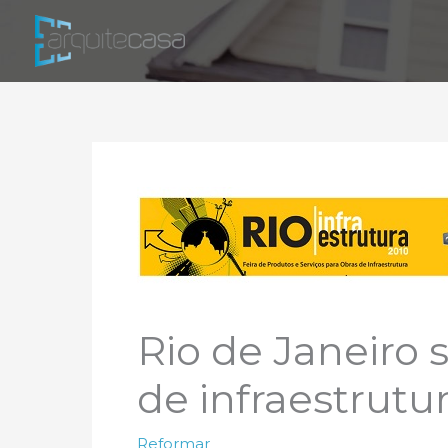
Ir
para
o
conteúdo
Rio de Janeiro
de infraestrutu
Reformar