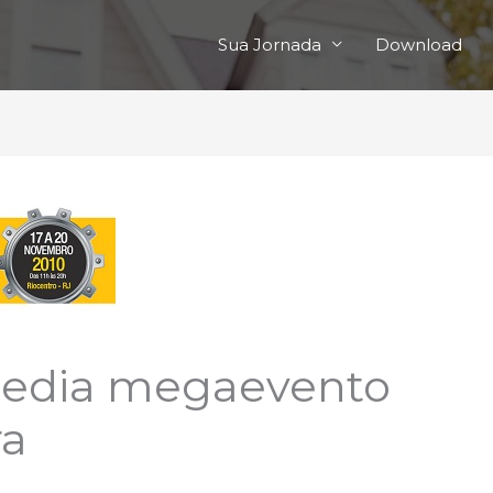
Sua Jornada
Download
 sedia megaevento
ra