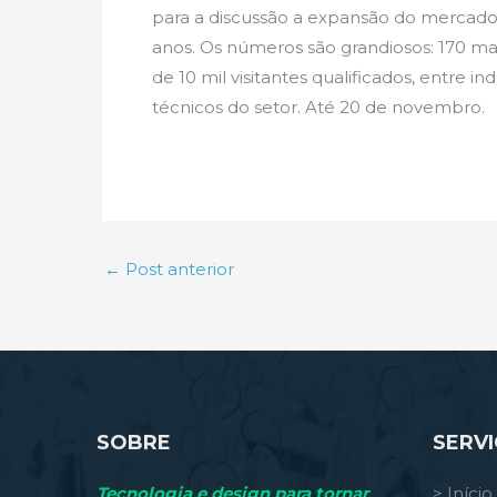
para a discussão a expansão do mercado, 
anos. Os números são grandiosos: 170 m
de 10 mil visitantes qualificados, entre 
técnicos do setor. Até 20 de novembro.
←
Post anterior
SOBRE
SERV
Tecnologia e design para tornar
> Início