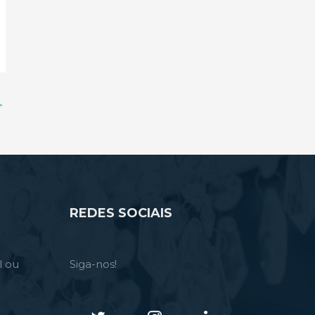
→
REDES SOCIAIS
l ou
Siga-nos!