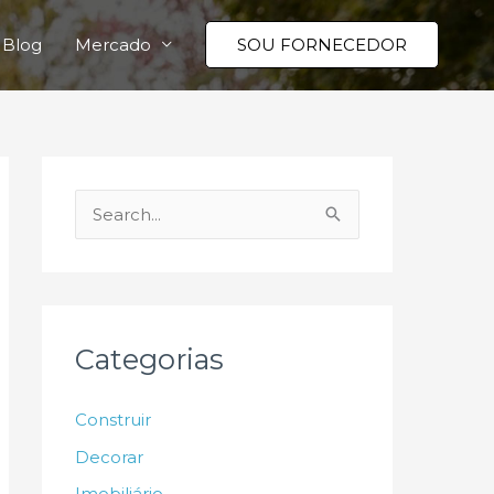
Blog
Mercado
SOU FORNECEDOR
P
e
s
q
u
Categorias
i
s
Construir
a
Decorar
r
Imobiliário