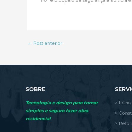
110° e bloqueio de segurança a 90°. Ela
←
Post anterior
SOBRE
SERV
Tecnologia e design para tornar
> Início
simples e seguro fazer obra
> Const
residencial
> Refo