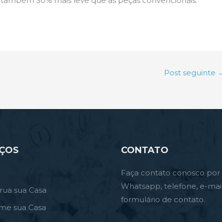
 é também 30% mais leve que as peças convencionais.
Post seguinte
IÇOS
CONTATO
Faça contato conosco por
Whatsapp, telefone, e-mai
rua sua Casa
formulário de contato.
rme sua Casa