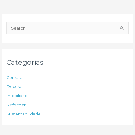
P
e
s
q
u
Categorias
i
s
Construir
a
Decorar
r
Imobiliário
p
Reformar
o
Sustentabilidade
r
: