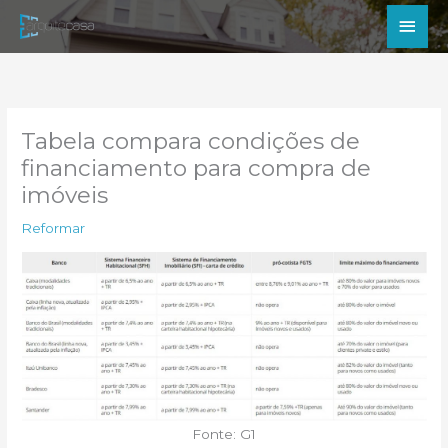
Ir
Men
para
princ
o
conteúdo
Tabela compara condições de
financiamento para compra de
imóveis
Reformar
Fonte: G1