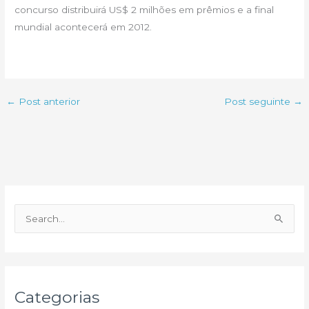
concurso distribuirá US$ 2 milhões em prêmios e a final
mundial acontecerá em 2012.
←
Post anterior
Post seguinte
→
P
e
s
q
u
Categorias
i