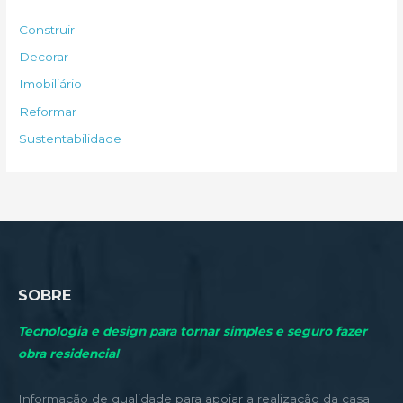
s
Construir
a
Decorar
r
Imobiliário
p
Reformar
o
Sustentabilidade
r
:
SOBRE
Tecnologia e design para tornar simples e seguro fazer
obra residencial
Informação de qualidade para apoiar a realização da casa