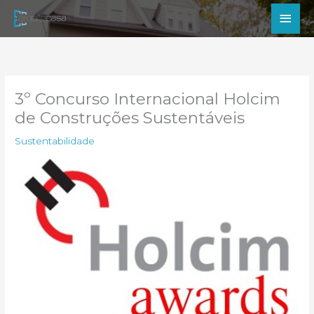
Ir
Men
para
princ
o
conteúdo
3º Concurso Internacional Holcim
de Construções Sustentáveis
Sustentabilidade