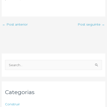
←
Post anterior
Post seguinte
→
P
e
s
q
u
Categorias
i
s
Construir