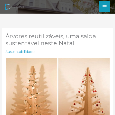
Ir
Men
para
princ
o
conteúdo
Árvores reutilizáveis, uma saída
sustentável neste Natal
Sustentabilidade