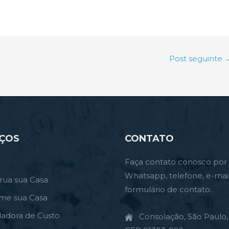
Post seguinte
IÇOS
CONTATO
Faça contato conosco por
Whatsapp, telefone, e-mai
rua sua Casa
formulário de contato.
rme sua Casa
ladora de Custo
Consolação, São Paulo, 