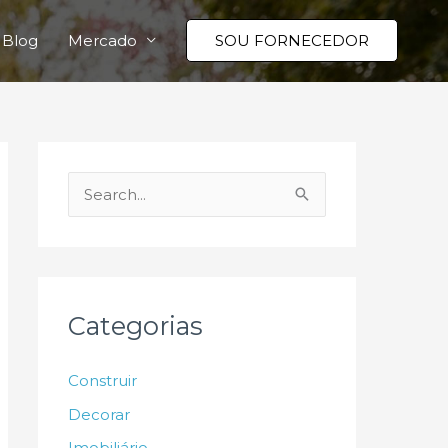
Blog
Mercado
SOU FORNECEDOR
P
e
s
q
u
Categorias
i
s
Construir
a
Decorar
r
Imobiliário