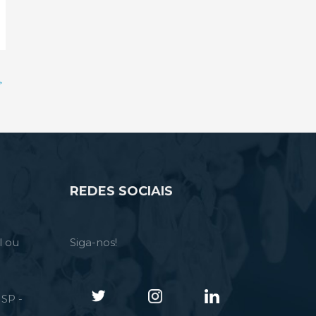
→
REDES SOCIAIS
l ou
Siga-nos!
SP -