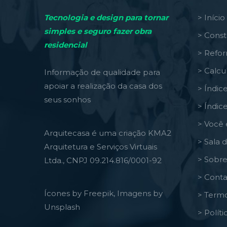
Tecnologia e design para tornar
> Início
simples e seguro fazer obra
> Const
residencial
> Refo
> Calcu
Informação de qualidade para
apoiar a realização da casa dos
> Índic
seus sonhos
> Índic
> Você 
Arquitecasa é uma criação KMA2
> Sala 
Arquitetura e Serviços Virtuais
> Sobre
Ltda., CNPJ 09.214.816/0001-92
> Conta
Ícones by Freepik, Imagens by
> Termo
Unsplash
> Polít