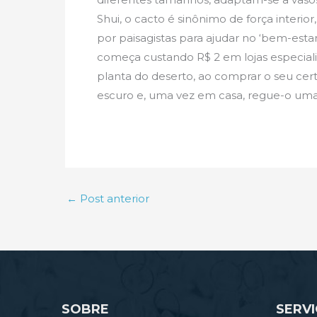
Shui, o cacto é sinônimo de força interior
por paisagistas para ajudar no ‘bem-esta
começa custando R$ 2 em lojas especiali
planta do deserto, ao comprar o seu cert
escuro e, uma vez em casa, regue-o uma
←
Post anterior
SOBRE
SERV