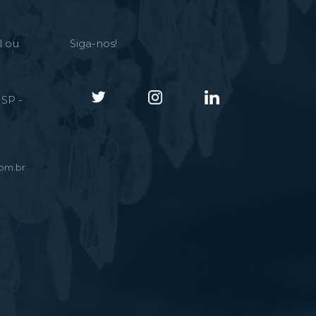
l ou
Siga-nos!
SP -
om.br