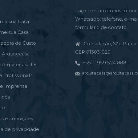
Faça contato conosco por
Whatsapp, telefone, e-mai
rua sua Casa
formulário de contato.
rme sua Casa
ladora de Custo
Consolação, São Paulo, 
CEP 01303-020
e Arquitecasa
+55 11 959 524 888
e Arquitecasa LSF
arquitecasa@arquitecasa.c
é Profissional?
de Imprensa
 nós
to
s e condições
ica de privacidade