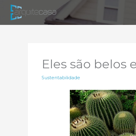
Ir
para
o
conteúdo
Eles são belos 
Sustentabilidade