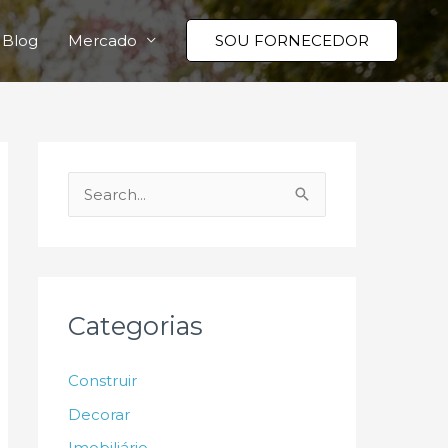
Blog
Mercado
SOU FORNECEDOR
P
e
s
q
u
Categorias
i
s
Construir
a
Decorar
r
Imobiliário