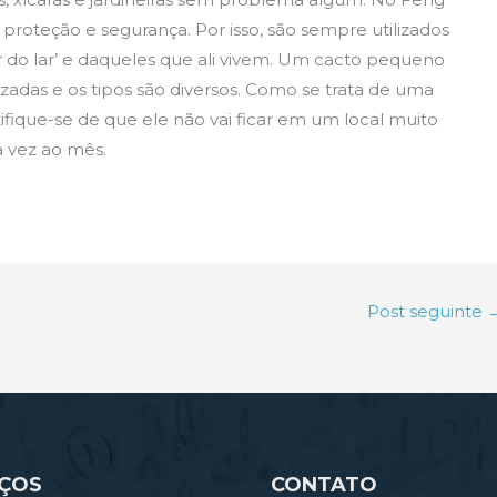
, proteção e segurança. Por isso, são sempre utilizados
r do lar’ e daqueles que ali vivem. Um cacto pequeno
zadas e os tipos são diversos. Como se trata de uma
ifique-se de que ele não vai ficar em um local muito
 vez ao mês.
Post seguinte
IÇOS
CONTATO