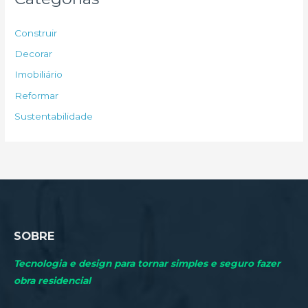
i
s
Construir
a
Decorar
r
Imobiliário
p
Reformar
o
Sustentabilidade
r
:
SOBRE
Tecnologia e design para tornar simples e seguro fazer
obra residencial