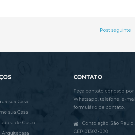
Post seguinte
IÇOS
CONTATO
Faça contato conosco por
Whatsapp, telefone, e-mai
rua sua Casa
formulário de contato.
rme sua Casa
ladora de Custo
Consolação, São Paulo, 
CEP 01303-020
e Arquitecasa