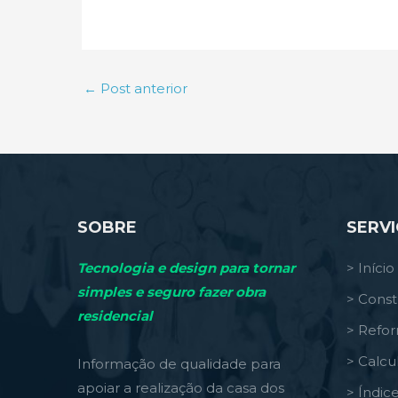
←
Post anterior
SOBRE
SERV
Tecnologia e design para tornar
> Início
simples e seguro fazer obra
> Const
residencial
> Refo
> Calcu
Informação de qualidade para
apoiar a realização da casa dos
> Índic