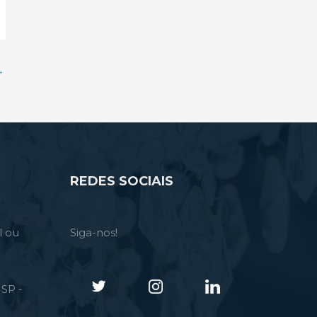
→
REDES SOCIAIS
l ou
Siga-nos!
SP -