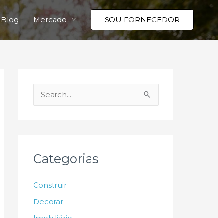
Blog
Mercado
SOU FORNECEDOR
P
e
s
q
u
Categorias
i
s
Construir
a
Decorar
r
Imobiliário