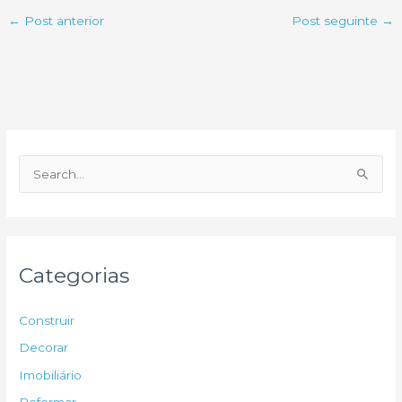
←
Post anterior
Post seguinte
→
P
e
s
q
u
Categorias
i
s
Construir
a
Decorar
r
Imobiliário
p
Reformar