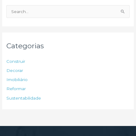
P
e
s
q
u
Categorias
i
s
Construir
a
Decorar
r
Imobiliário
p
Reformar
o
Sustentabilidade
r
: