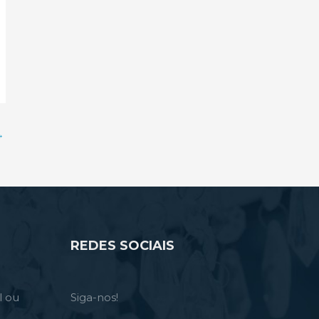
→
REDES SOCIAIS
l ou
Siga-nos!