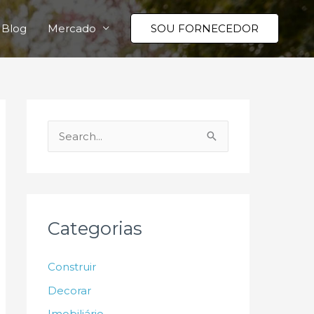
Blog
Mercado
SOU FORNECEDOR
P
e
s
q
u
Categorias
i
s
Construir
a
Decorar
r
Imobiliário