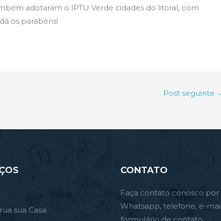
ambém adotaram o IPTU Verde cidades do litoral, com
 dá os parabéns!
Post seguinte
IÇOS
CONTATO
Faça contato conosco por
Whatsapp, telefone, e-mai
rua sua Casa
formulário de contato.