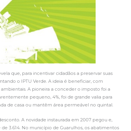
ela que, para incentivar cidadãos a preservar suas
antando o IPTU Verde. A ideia é beneficiar, com
mbientais. A pioneira a conceder o imposto foi a
parentemente pequeno, 4%, foi de grande valia para
ada de casa ou mantêm área permeável no quintal.
 desconto. A novidade instaurada em 2007 pegou e,
 de 3.614. No município de Guarulhos, os abatimentos