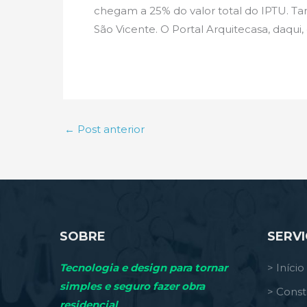
chegam a 25% do valor total do IPTU. T
São Vicente. O Portal Arquitecasa, daqui,
←
Post anterior
SOBRE
SERV
Tecnologia e design para tornar
> Início
simples e seguro fazer obra
> Const
residencial