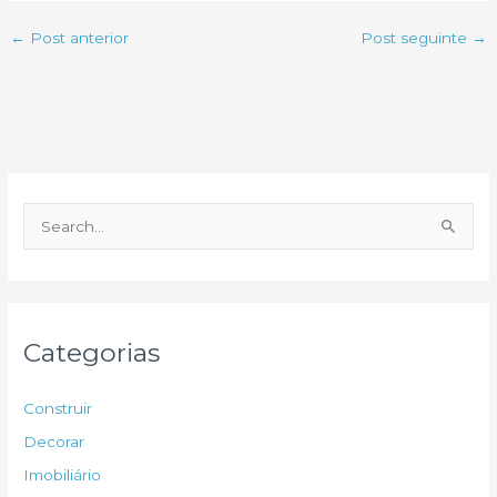
←
Post anterior
Post seguinte
→
P
e
s
q
u
Categorias
i
s
Construir
a
Decorar
r
Imobiliário
p