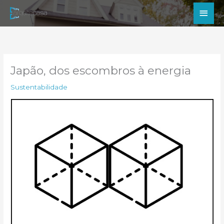
Ir
Men
para
princ
o
conteúdo
Japão, dos escombros à energia
Sustentabilidade