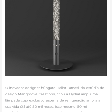
O inovador designer húngaro Balint Tamasi, do estúdio de
design Mangroove Creations, criou a HydraLamp, uma
lâmpada cujo exclusivo sistema de refrigeração amplia a
sua vida útil até 50 mil horas. Isso mesmo, 50 mil.