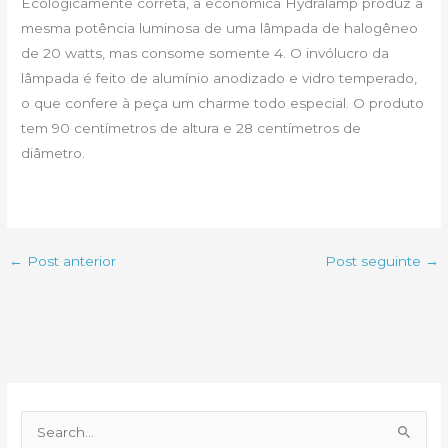
Ecologicamente correta, a econômica Hydralamp produz a
mesma potência luminosa de uma lâmpada de halogêneo
de 20 watts, mas consome somente 4. O invólucro da
lâmpada é feito de alumínio anodizado e vidro temperado,
o que confere à peça um charme todo especial. O produto
tem 90 centímetros de altura e 28 centímetros de
diâmetro.
←
Post anterior
Post seguinte
→
P