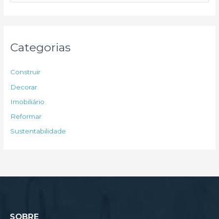
e
s
q
u
Categorias
i
s
Construir
a
Decorar
r
Imobiliário
p
Reformar
o
Sustentabilidade
r
:
SOBRE