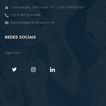
Consolação, São Paulo, SP - CEP 01303-020
+55 11 959 524 888
arquitecasa@arquitecasa.com.br
REDES SOCIAIS
Siga-nos!