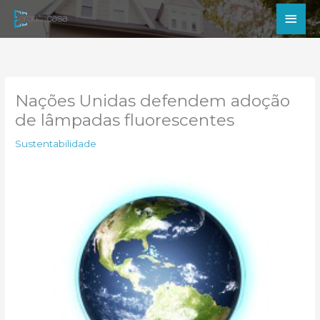
Ir
Men
para
princ
o
conteúdo
Nações Unidas defendem adoção
de lâmpadas fluorescentes
Sustentabilidade