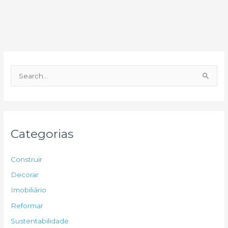
P
e
s
q
u
Categorias
i
s
Construir
a
Decorar
r
Imobiliário
p
Reformar
o
Sustentabilidade
r