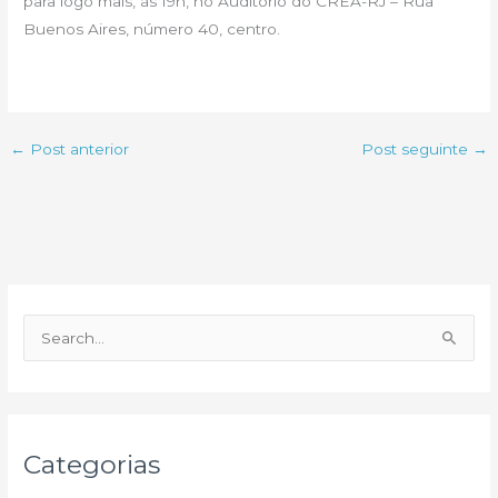
para logo mais, às 19h, no Auditório do CREA-RJ – Rua
Buenos Aires, número 40, centro.
←
Post anterior
Post seguinte
→
P
e
s
q
u
Categorias
i