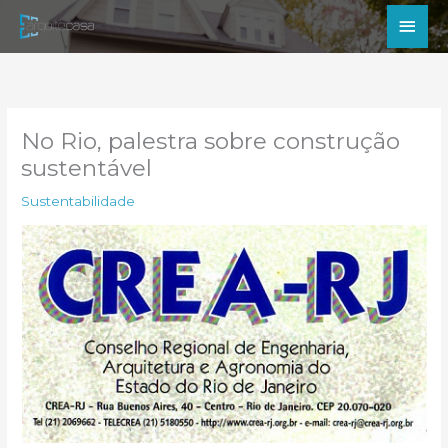
Ir
Men
para
princ
o
conteúdo
No Rio, palestra sobre construção
sustentável
Sustentabilidade