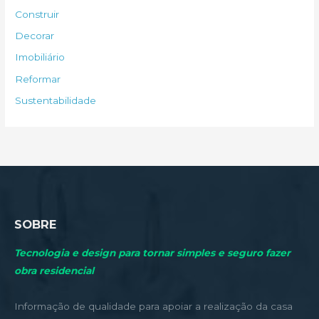
s
Construir
a
Decorar
r
Imobiliário
p
Reformar
o
Sustentabilidade
r
:
SOBRE
Tecnologia e design para tornar simples e seguro fazer
obra residencial
Informação de qualidade para apoiar a realização da casa