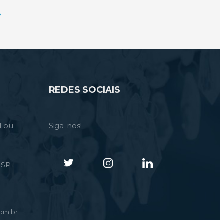
→
REDES SOCIAIS
l ou
Siga-nos!
SP -
om.br