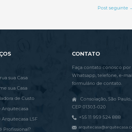
Post seguinte
IÇOS
CONTATO
Faça contato conosco por
Whatsapp, telefone, e-mai
rua sua Casa
formulário de contato.
rme sua Casa
ladora de Custo
Consolação, São Paulo, 
CEP 01303-020
e Arquitecasa
+55 11 959 524 888
e Arquitecasa LSF
arquitecasa@arquitecasa.c
é Profissional?