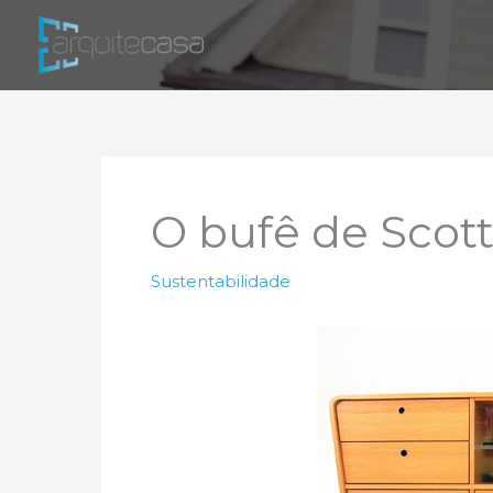
Ir
para
o
conteúdo
O bufê de Scot
Sustentabilidade