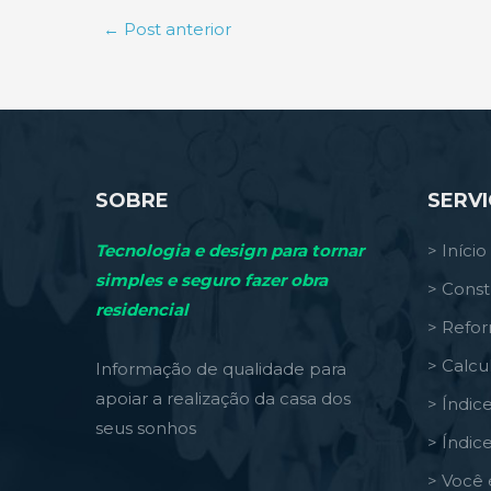
←
Post anterior
SOBRE
SERV
Tecnologia e design para tornar
> Início
simples e seguro fazer obra
> Const
residencial
> Refo
> Calcu
Informação de qualidade para
apoiar a realização da casa dos
> Índic
seus sonhos
> Índic
> Você 