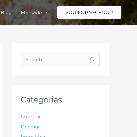
Blog
Mercado
SOU FORNECEDOR
P
e
s
q
u
Categorias
i
s
Construir
a
Decorar
r
Imobiliário