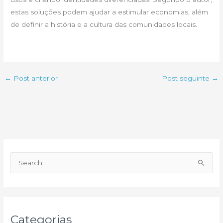
estas soluções podem ajudar a estimular economias, além
de definir a história e a cultura das comunidades locais.
←
Post anterior
Post seguinte
→
P
e
s
q
u
Categorias