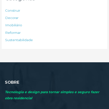
i
s
Construir
a
Decorar
r
Imobiliário
p
Reformar
o
Sustentabilidade
r
:
SOBRE
Tecnologia e design para tornar simples e seguro fazer
obra residencial