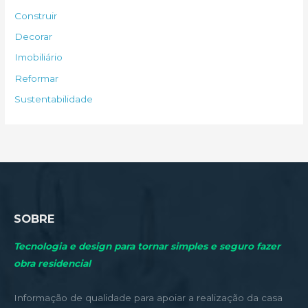
s
Construir
a
Decorar
r
Imobiliário
p
Reformar
o
Sustentabilidade
r
:
SOBRE
Tecnologia e design para tornar simples e seguro fazer
obra residencial
Informação de qualidade para apoiar a realização da casa