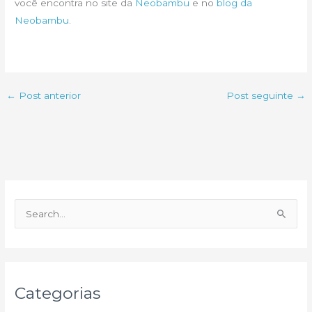
você encontra no site da
Neobambu
e no
blog da
Neobambu
.
←
Post anterior
Post seguinte
→
P
e
s
q
u
Categorias
i