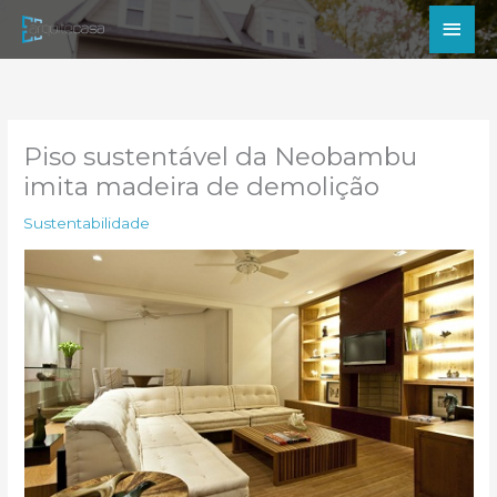
Ir
Men
para
princ
o
conteúdo
Piso sustentável da Neobambu
imita madeira de demolição
Sustentabilidade