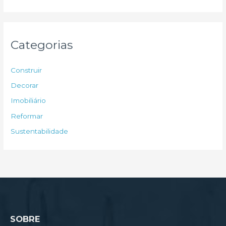
s
q
u
Categorias
i
s
Construir
a
Decorar
r
Imobiliário
p
Reformar
o
Sustentabilidade
r
:
SOBRE