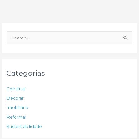
P
e
s
q
u
Categorias
i
s
Construir
a
Decorar
r
Imobiliário
p
Reformar
o
Sustentabilidade
r
: