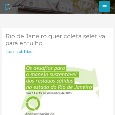
Ir
Men
para
princ
o
conteúdo
Rio de Janeiro quer coleta seletiva
para entulho
Sustentabilidade