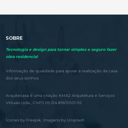
SOBRE
Tecnologia e design para tornar simples e seguro fazer
obra residencial
Informação de qualidade para apoiar a realização da casa
dos seus sonhos
Arquitecasa é uma criação KMA2 Arquitetura e Serviços
Virtuais Ltda., CNPJ 09.214.816/0001-92
Ícones by Freepik, Imagens by Unsplash