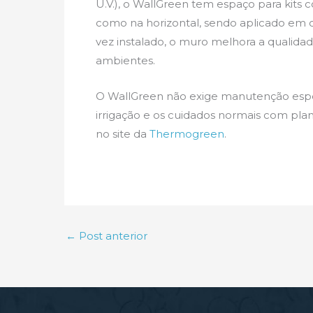
U.V.), o WallGreen tem espaço para kits 
como na horizontal, sendo aplicado em c
vez instalado, o muro melhora a qualid
ambientes.
O WallGreen não exige manutenção espec
irrigação e os cuidados normais com pla
no site da
Thermogreen
.
←
Post anterior