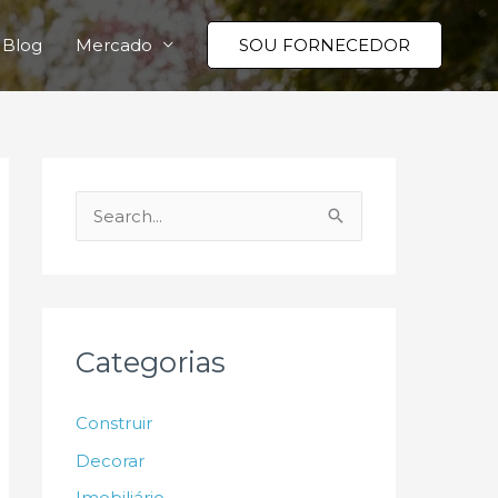
Blog
Mercado
SOU FORNECEDOR
P
e
s
q
u
Categorias
i
s
Construir
a
Decorar
r
Imobiliário