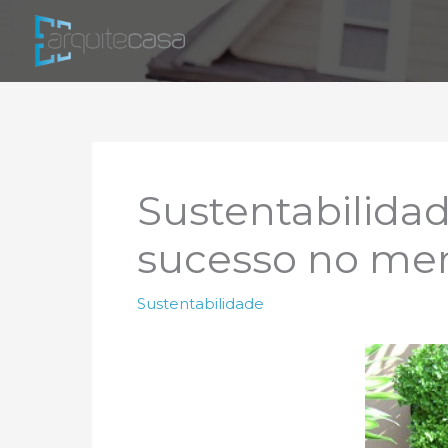
Ir
para
o
conteúdo
Sustentabilidad
sucesso no me
Sustentabilidade