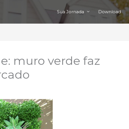
Sua Jornada
Download
e: muro verde faz
rcado