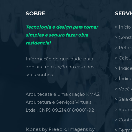
SOBRE
SERV
Tecnologia e design para tornar
> Início
simples e seguro fazer obra
> Const
residencial
> Refo
> Calcu
Informação de qualidade para
apoiar a realização da casa dos
> Índic
seus sonhos
> Índic
> Você 
Arquitecasa é uma criação KMA2
> Sala 
Arquitetura e Serviços Virtuais
> Sobre
Ltda., CNPJ 09.214.816/0001-92
> Conta
Ícones by Freepik, Imagens by
> Termo