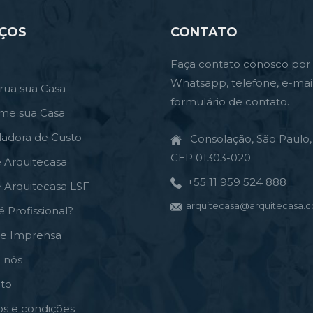
IÇOS
CONTATO
Faça contato conosco por
Whatsapp, telefone, e-mai
rua sua Casa
formulário de contato.
rme sua Casa
ladora de Custo
Consolação, São Paulo, 
CEP 01303-020
e Arquitecasa
+55 11 959 524 888
e Arquitecasa LSF
arquitecasa@arquitecasa.c
é Profissional?
de Imprensa
 nós
to
s e condições