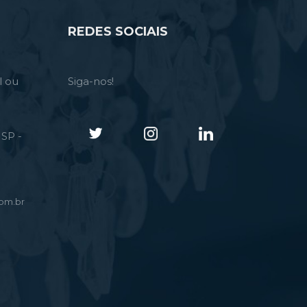
REDES SOCIAIS
l ou
Siga-nos!
SP -
om.br