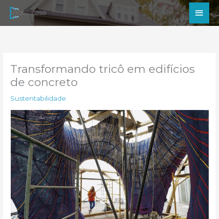
Ir
Men
para
princ
o
conteúdo
Transformando tricô em edifícios
de concreto
Sustentabilidade