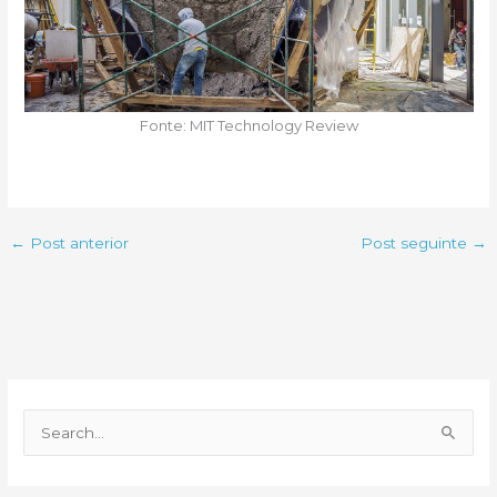
Fonte: MIT Technology Review
←
Post anterior
Post seguinte
→
P
e
s