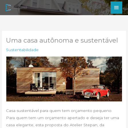
Ir
Men
para
princ
o
conteúdo
Uma casa autônoma e sustentável
Sustentabilidade
Casa sustentável para quem tem orçamento pequeno.
Para quem tem um orçamento apertado e deseja ter uma
casa elegante, esta proposta do Atelier Stepan, da