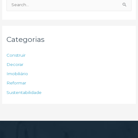
P
e
s
q
u
Categorias
i
s
Construir
a
Decorar
r
Imobiliário
p
Reformar
o
Sustentabilidade
r
: