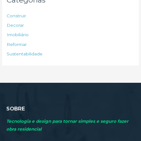
i
s
Construir
a
Decorar
r
Imobiliário
p
Reformar
o
Sustentabilidade
r
:
SOBRE
Tecnologia e design para tornar simples e seguro fazer
obra residencial