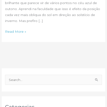
brilhante que parece vir de vários pontos no céu azul de
outono. Aprendi na faculdade que isso é efeito da posição
cada vez mais obliqua do sol em direção ao solstício de
inverno. Mas prefiro […]
Qualquer
Read More »
semelhança
é
mera
sincronicidade!
P
e
s
q
u
Categorias