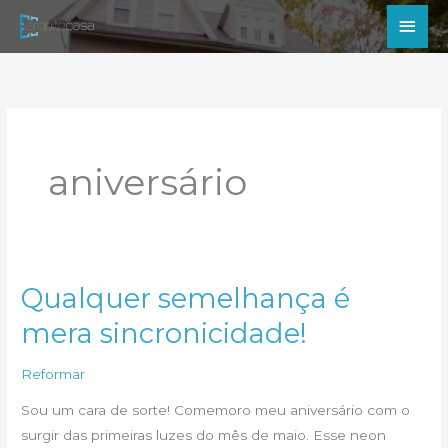
Ir
Men
para
princ
o
conteúdo
aniversário
Qualquer semelhança é
mera sincronicidade!
Reformar
Sou um cara de sorte! Comemoro meu aniversário com o
surgir das primeiras luzes do mês de maio. Esse neon