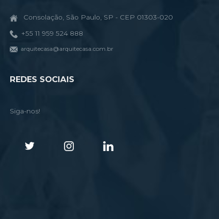
Consolação, São Paulo, SP - CEP 01303-020
+55 11 959 524 888
arquitecasa@arquitecasa.com.br
REDES SOCIAIS
Siga-nos!