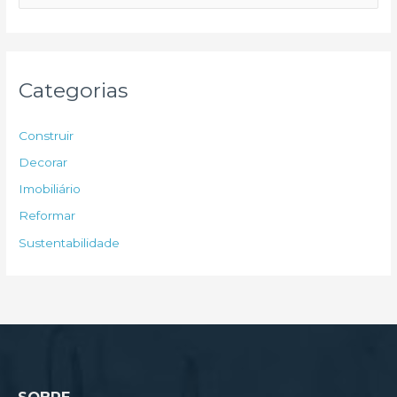
e
s
q
u
Categorias
i
s
Construir
a
Decorar
r
Imobiliário
p
Reformar
o
Sustentabilidade
r
:
SOBRE