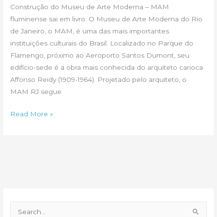
Construção do Museu de Arte Moderna – MAM
fluminense sai em livro. O Museu de Arte Moderna do Rio
de Janeiro, o MAM, é uma das mais importantes
instituições culturais do Brasil. Localizado no Parque do
Flamengo, próximo ao Aeroporto Santos Dumont, seu
edifício-sede é a obra mais conhecida do arquiteto carioca
Affonso Reidy (1909-1964). Projetado pelo arquiteto, o
MAM RJ segue
Construção
Read More »
do
MAM
fluminense
sai
em
livro
P