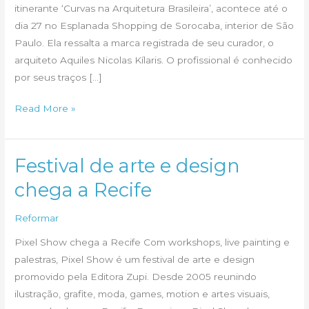
itinerante ‘Curvas na Arquitetura Brasileira’, acontece até o
dia 27 no Esplanada Shopping de Sorocaba, interior de São
Paulo. Ela ressalta a marca registrada de seu curador, o
arquiteto Aquiles Nicolas Kílaris. O profissional é conhecido
por seus traços […]
‘Arquitetura
Read More »
como
forma
de
Festival de arte e design
arte’
chega a Recife
no
interior
Reformar
de
Pixel Show chega a Recife Com workshops, live painting e
São
palestras, Pixel Show é um festival de arte e design
Paulo
promovido pela Editora Zupi. Desde 2005 reunindo
ilustração, grafite, moda, games, motion e artes visuais,