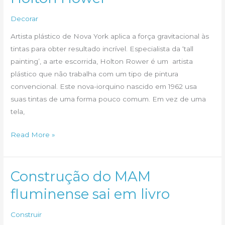
Na
Espanha
Decorar
Artista plástico de Nova York aplica a força gravitacional às
tintas para obter resultado incrível. Especialista da ‘tall
painting’, a arte escorrida, Holton Rower é um artista
plástico que não trabalha com um tipo de pintura
convencional. Este nova-iorquino nascido em 1962 usa
suas tintas de uma forma pouco comum. Em vez de uma
tela,
Todas
Read More »
as
incríveis
cores
Construção do MAM
de
fluminense sai em livro
Holton
Hower
Construir