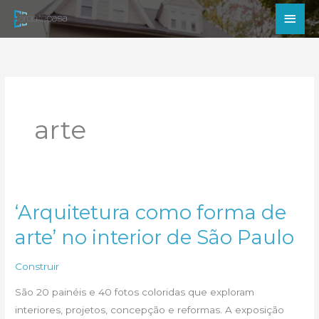
Ir
Men
para
princ
o
conteúdo
arte
‘Arquitetura como forma de
arte’ no interior de São Paulo
Construir
São 20 painéis e 40 fotos coloridas que exploram
interiores, projetos, concepção e reformas. A exposição