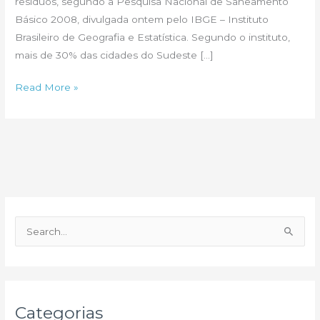
resíduos, segundo a Pesquisa Nacional de Saneamento
Básico 2008, divulgada ontem pelo IBGE – Instituto
Brasileiro de Geografia e Estatística. Segundo o instituto,
mais de 30% das cidades do Sudeste […]
Soluções
Read More »
urgentes
P
e
s
q
u
Categorias