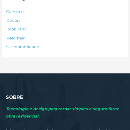
i
s
Construir
a
Decorar
r
Imobiliário
p
Reformar
o
Sustentabilidade
r
:
SOBRE
Tecnologia e design para tornar simples e seguro fazer
obra residencial