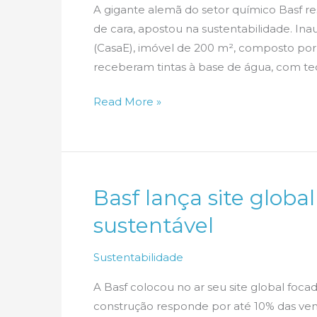
A gigante alemã do setor químico Basf res
de cara, apostou na sustentabilidade. Ina
(CasaE), imóvel de 200 m², composto por
receberam tintas à base de água, com te
Casa
Read More »
eficiente.
Da
Basf
Basf lança site globa
sustentável
Sustentabilidade
A Basf colocou no ar seu site global fo
construção responde por até 10% das vend