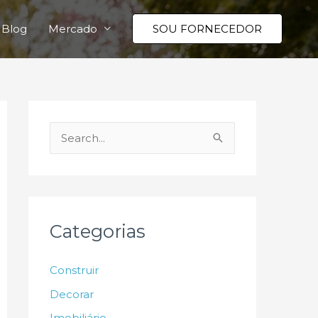
Blog
Mercado
SOU FORNECEDOR
P
e
s
q
u
Categorias
i
s
Construir
a
Decorar
r
Imobiliário