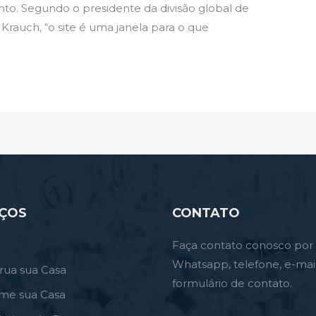
to. Segundo o presidente da divisão global de
Krauch, “o site é uma janela para o que
IÇOS
CONTATO
Faça contato conosco por
Whatsapp, telefone, e-mai
rua sua Casa
formulário de contato.
rme sua Casa