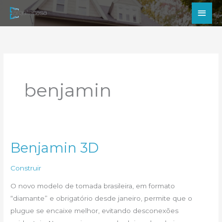
Ir
Men
para
princ
o
conteúdo
benjamin
Benjamin 3D
Construir
O novo modelo de tomada brasileira, em formato
“diamante” e obrigatório desde janeiro, permite que o
plugue se encaixe melhor, evitando desconexões