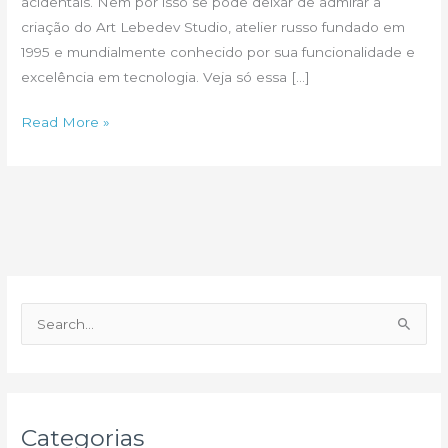
acidentais. Nem por isso se pode deixar de admirar a
criação do Art Lebedev Studio, atelier russo fundado em
1995 e mundialmente conhecido por sua funcionalidade e
excelência em tecnologia. Veja só essa […]
Benjamin
Read More »
3D
P
e
s
q
u
Categorias