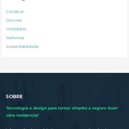
i
s
Construir
a
Decorar
r
Imobiliário
p
Reformar
o
Sustentabilidade
r
:
SOBRE
Tecnologia e design para tornar simples e seguro fazer
obra residencial