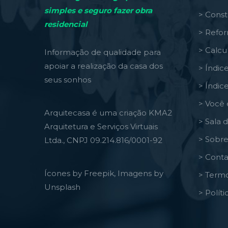
simples e seguro fazer obra
> Const
residencial
> Refo
> Calcu
Informação de qualidade para
apoiar a realização da casa dos
> Índic
seus sonhos
> Índic
> Você 
Arquitecasa é uma criação KMA2
> Sala 
Arquitetura e Serviços Virtuais
> Sobre
Ltda., CNPJ 09.214.816/0001-92
> Conta
Ícones by Freepik, Imagens by
> Termo
Unsplash
> Polít