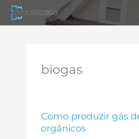
Ir
para
o
conteúdo
biogas
Como produzir gás d
orgânicos