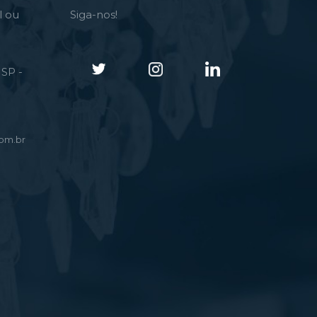
l ou
Siga-nos!
SP -
om.br