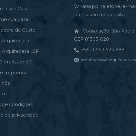
Whatsapp, telefone, e-mai
rua sua Casa
formulário de contato.
rme sua Casa
ladora de Custo
Consolação, São Paulo, 
CEP 01303-020
e Arquitecasa
+55 11 959 524 888
e Arquitecasa LSF
arquitecasa@arquitecasa.c
é Profissional?
de Imprensa
 nós
to
s e condições
ica de privacidade