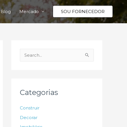
Blog
Mercado
SOU FORNECEDOR
P
e
s
q
u
Categorias
i
s
Construir
a
Decorar
r
Imobiliário