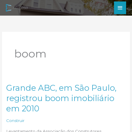
Ir
Men
para
princ
o
conteúdo
boom
Grande ABC, em São Paulo,
registrou boom imobiliário
em 2010
Construir
Levantamento da Associação dos Construtores,