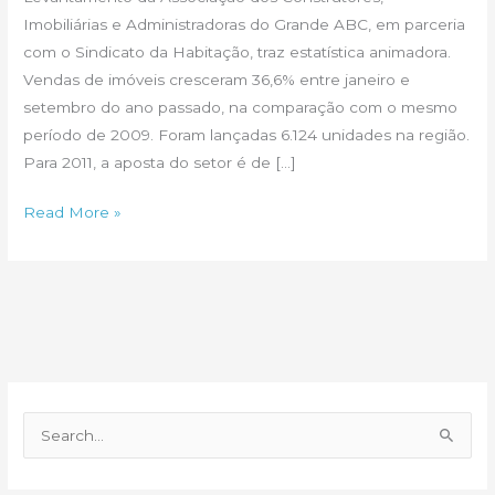
Imobiliárias e Administradoras do Grande ABC, em parceria
com o Sindicato da Habitação, traz estatística animadora.
Vendas de imóveis cresceram 36,6% entre janeiro e
setembro do ano passado, na comparação com o mesmo
período de 2009. Foram lançadas 6.124 unidades na região.
Para 2011, a aposta do setor é de […]
Grande
Read More »
ABC,
em
São
Paulo,
registrou
boom
imobiliário
P
em
e
2010
s