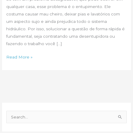
qualquer casa, esse problema é o entupimento. Ele
costuma causar mau cheiro, deixar pias e lavatórios com
um aspecto sujo e ainda prejudica todo o sistema
hidráulico. Por isso, solucionar a questão de forma rápida é
fundamental, seja contratando uma desentupidora ou
fazendo o trabalho você […]
Como
Read More »
resolver
entupimentos
com
os
produtos
e
os
P
profissionais
e
certos
s