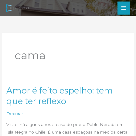
Ir
Men
para
princ
o
conteúdo
cama
Amor é feito espelho: tem
que ter reflexo
Decorar
Visitei há alguns anos a casa do poeta Pablo Neruda em
Isla Negra no Chile. É uma casa espaçosa na medida certa.