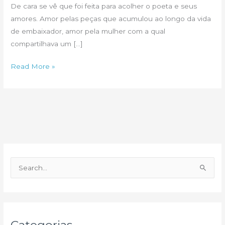
De cara se vê que foi feita para acolher o poeta e seus
amores. Amor pelas peças que acumulou ao longo da vida
de embaixador, amor pela mulher com a qual
compartilhava um […]
Amor
Read More »
é
feito
espelho:
tem
que
ter
reflexo
P
e
s
q
u
Categorias