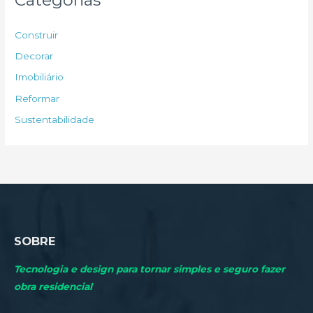
i
s
Construir
a
Decorar
r
Imobiliário
p
Reformar
o
Sustentabilidade
r
:
SOBRE
Tecnologia e design para tornar simples e seguro fazer
obra residencial