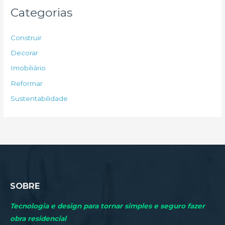
u
Categorias
i
s
Construir
a
Decorar
r
Imobiliário
p
Reformar
o
Sustentabilidade
r
:
SOBRE
Tecnologia e design para tornar simples e seguro fazer
obra residencial