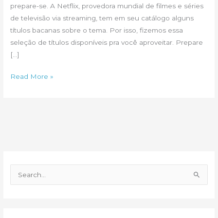
prepare-se. A Netflix, provedora mundial de filmes e séries
de televisão via streaming, tem em seu catálogo alguns
títulos bacanas sobre o tema. Por isso, fizemos essa
seleção de títulos disponíveis pra você aproveitar. Prepare
[…]
Netflx
Read More »
tem
filmes
e
séries
sobre
obra
residencial
P
e
s
q