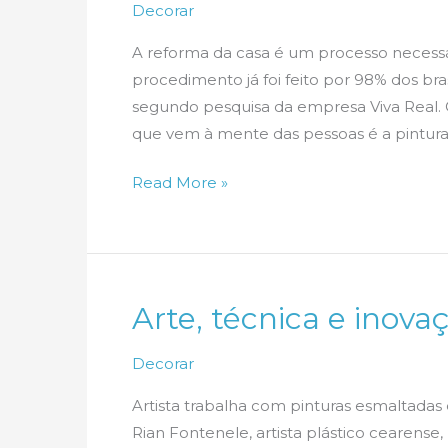
Decorar
A reforma da casa é um processo necess
procedimento já foi feito por 98% dos bra
segundo pesquisa da empresa Viva Real. Q
que vem à mente das pessoas é a pintura
Escolha
Read More »
o
piso
ideal
para
Arte, técnica e inova
a
decoração
Decorar
da
sua
Artista trabalha com pinturas esmaltada
casa
Rian Fontenele, artista plástico cearense