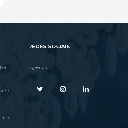
REDES SOCIAIS
l ou
Siga-nos!
SP -
om.br