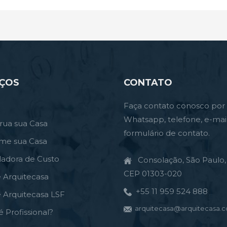
IÇOS
CONTATO
Faça contato conosco por
Whatsapp, telefone, e-mai
rua sua Casa
formulário de contato.
rme sua Casa
ladora de Custo
Consolação, São Paulo, 
CEP 01303-020
e Arquitecasa
+55 11 959 524 888
e Arquitecasa LSF
arquitecasa@arquitecasa.c
é Profissional?