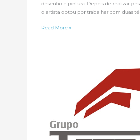
desenho e pintura. Depois de realizar pes
o artista optou por trabalhar com duas té
Arte,
Read More »
técnica
e
inovação