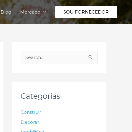
Blog
Mercado
SOU FORNECEDOR
P
e
s
q
u
Categorias
i
s
Construir
a
Decorar
r
Imobiliário