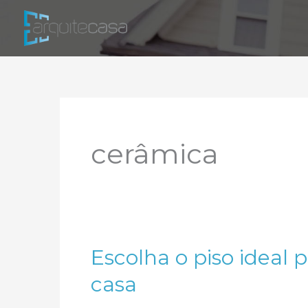
Ir
para
o
conteúdo
cerâmica
Escolha o piso ideal 
casa