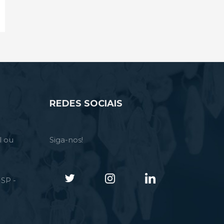
REDES SOCIAIS
l ou
Siga-nos!
SP -