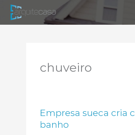
Ir
para
o
conteúdo
chuveiro
Empresa sueca cria c
banho