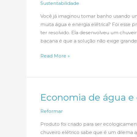
Sustentabilidade
Você já imaginou tomar banho usando u
muita água e energia elétrica? Foi esse
ter resolvido. Ela desenvolveu um chuvei
bacana é que a solução não exige grand
Empresa
Read More »
sueca
cria
chuveiro
que
Economia de água e 
recicla
água
Reformar
do
banho
Produto foi criado para ser ecologicam
chuveiro elétrico sabe que é um dilema a