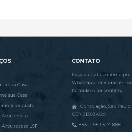
IÇOS
CONTATO
Faça contato conosco por
Whatsapp, telefone, e-mai
rua sua Casa
formulário de contato.
rme sua Casa
ladora de Custo
Consolação, São Paulo, 
CEP 01303-020
e Arquitecasa
+55 11 959 524 888
e Arquitecasa LSF