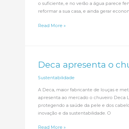
o suficiente, e no verão a água parece fe
reformar a sua casa, e ainda gerar econom
Economia
Read More »
de
água
e
energia
Deca apresenta o chu
no
banho
Sustentabilidade
A Deca, maior fabricante de louças e metai
apresenta ao mercado o chuveiro Deca Lif
protegendo a saúde da pele e dos cabel
inovação e da sustentabilidade. O
Deca
Read More »