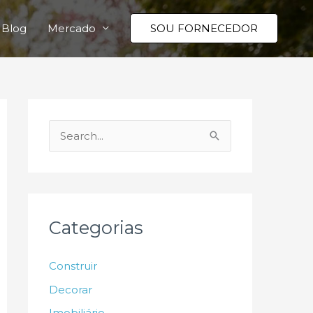
Blog
Mercado
SOU FORNECEDOR
P
e
s
q
u
Categorias
i
s
Construir
a
Decorar
r
Imobiliário