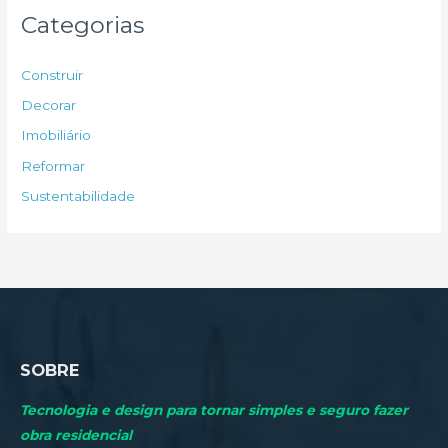
u
Categorias
i
s
Construir
a
Decorar
r
Imobiliário
p
Reformar
o
Sustentabilidade
r
:
SOBRE
Tecnologia e design para tornar simples e seguro fazer
obra residencial