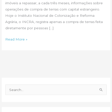
imóveis a repassar, a cada três meses, informações sobre
operações de compra de terras com capital estrangeiro.
Hoje o Instituto Nacional de Colonização e Reforma
Agrária, o INCRA, registra apenas a compra de terras feita
diretamente por pessoas […]
Capital
Read More »
estrangeiro
na
mira
do
CNJ
P
e
s
q