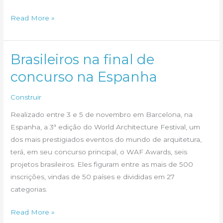
O
Read More »
projeto
para
os
Brasileiros na final de
Jogos
concurso na Espanha
Olímpicos
de
Construir
2016
Realizado entre 3 e 5 de novembro em Barcelona, na
pode
Espanha, a 3ª edição do World Architecture Festival, um
ser
dos mais prestigiados eventos do mundo de arquitetura,
seu
terá, em seu concurso principal, o WAF Awards, seis
projetos brasileiros. Eles figuram entre as mais de 500
inscrições, vindas de 50 países e divididas em 27
categorias.
Brasileiros
Read More »