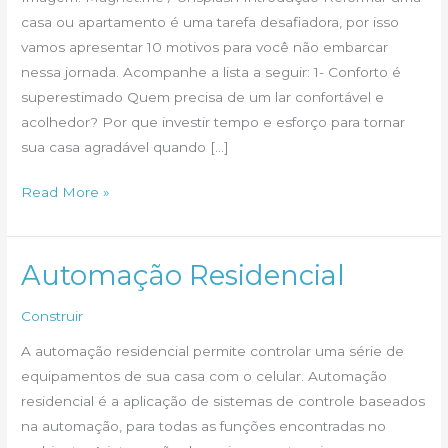
casa ou apartamento é uma tarefa desafiadora, por isso
vamos apresentar 10 motivos para você não embarcar
nessa jornada. Acompanhe a lista a seguir: 1- Conforto é
superestimado Quem precisa de um lar confortável e
acolhedor? Por que investir tempo e esforço para tornar
sua casa agradável quando […]
10
Read More »
Motivos
para
Não
Automação Residencial
Reformar
Construir
sua
Casa
A automação residencial permite controlar uma série de
ou
equipamentos de sua casa com o celular. Automação
Apartamento
residencial é a aplicação de sistemas de controle baseados
na automação, para todas as funções encontradas no