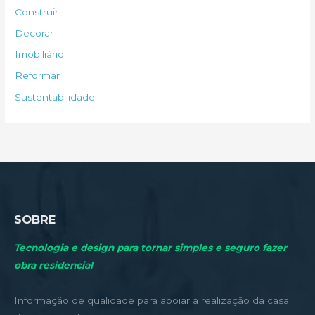
s
Construir
a
Decorar
r
Imobiliário
p
Reformar
o
Sustentabilidade
r
:
SOBRE
Tecnologia e design para tornar simples e seguro fazer
obra residencial
Informação de qualidade para apoiar a realização da casa