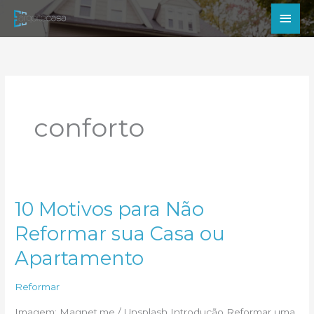
Ir
Men
para
princ
o
conteúdo
conforto
10 Motivos para Não
Reformar sua Casa ou
Apartamento
Reformar
Imagem: Magnet.me / Unsplash Introdução Reformar uma