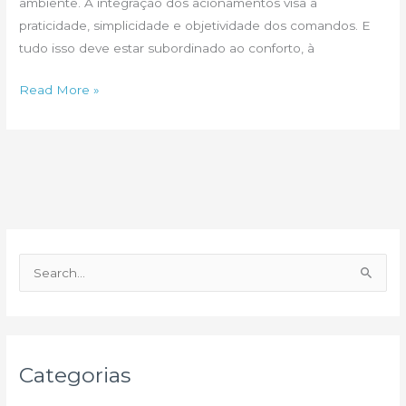
ambiente. A integração dos acionamentos visa a
praticidade, simplicidade e objetividade dos comandos. E
tudo isso deve estar subordinado ao conforto, à
Automação
Read More »
Residencial
P
e
s
q
u
Categorias
i