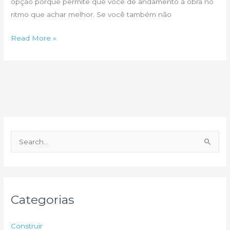
opção porque permite que você dê andamento à obra no
ritmo que achar melhor. Se você também não
Construir
Read More »
ou
comprar
pronta?
P
e
s
q
u
Categorias
i
s
Construir