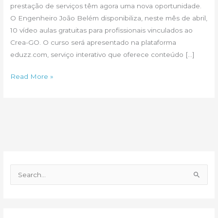
prestação de serviços têm agora uma nova oportunidade.
O Engenheiro João Belém disponibiliza, neste mês de abril,
10 vídeo aulas gratuitas para profissionais vinculados ao
Crea-GO. O curso será apresentado na plataforma
eduzz.com, serviço interativo que oferece conteúdo […]
Aprenda
Read More »
a
elaborar
contratos
de
prestação
de
serviços
P
e
s
q