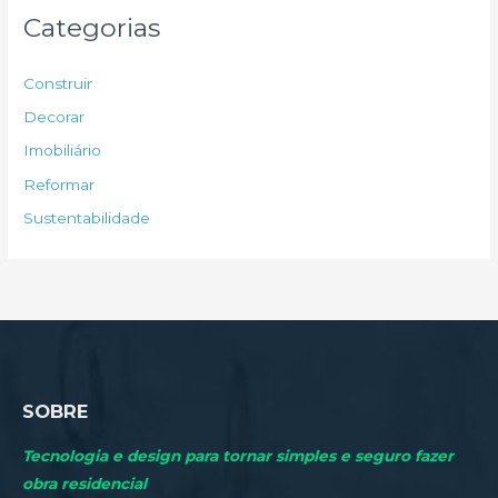
u
Categorias
i
s
Construir
a
Decorar
r
Imobiliário
p
Reformar
o
Sustentabilidade
r
:
SOBRE
Tecnologia e design para tornar simples e seguro fazer
obra residencial