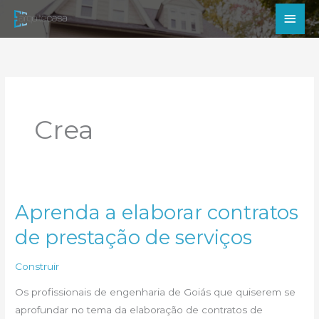
Ir
Men
para
princ
o
conteúdo
Crea
Aprenda a elaborar contratos
de prestação de serviços
Construir
Os profissionais de engenharia de Goiás que quiserem se
aprofundar no tema da elaboração de contratos de