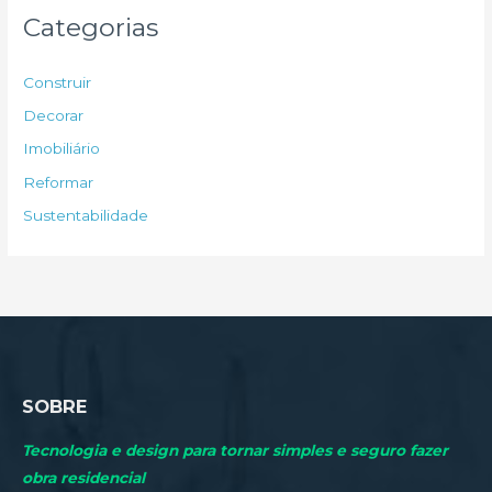
u
Categorias
i
s
Construir
a
Decorar
r
Imobiliário
p
Reformar
o
Sustentabilidade
r
:
SOBRE
Tecnologia e design para tornar simples e seguro fazer
obra residencial