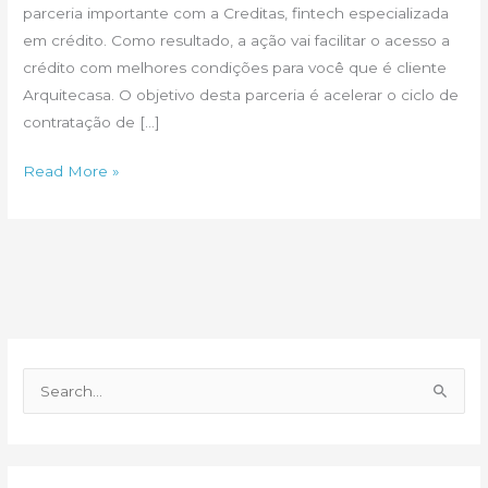
parceria importante com a Creditas, fintech especializada
em crédito. Como resultado, a ação vai facilitar o acesso a
crédito com melhores condições para você que é cliente
Arquitecasa. O objetivo desta parceria é acelerar o ciclo de
contratação de […]
Crédito
Read More »
para
construir
ou
reformar
sua
casa
P
e
s
q